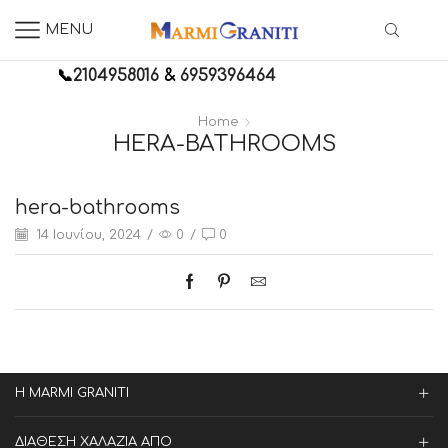
MENU
📞
2104958016
&
6959396464
Home
HERA-BATHROOMS
hera-bathrooms
14 Ιουνίου, 2024
/
0
/
0
Η MARMI GRANITI
ΔΙΑΘΕΣΗ ΧΑΛΑΖΙΑ ΑΠΟ