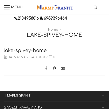
MENU
📞
2104958016
&
6959396464
Home
LAKE-SPIVEY-HOME
lake-spivey-home
14 Ιουνίου, 2024
/
0
/
0
Η MARMI GRANITI
ΔΙΑΘΕΣΗ ΧΑΛΑΖΙΑ ΑΠΟ