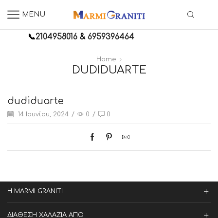
MENU
📞
2104958016
&
6959396464
Home
DUDIDUARTE
dudiduarte
14 Ιουνίου, 2024
/
0
/
0
Η MARMI GRANITI
ΔΙΑΘΕΣΗ ΧΑΛΑΖΙΑ ΑΠΟ