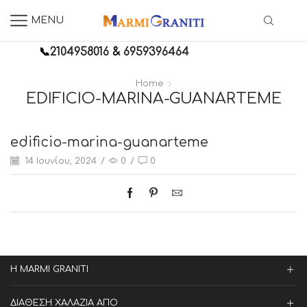
MENU
📞
2104958016
&
6959396464
Home
EDIFICIO-MARINA-GUANARTEME
edificio-marina-guanarteme
14 Ιουνίου, 2024
/
0
/
0
Η MARMI GRANITI
ΔΙΑΘΕΣΗ ΧΑΛΑΖΙΑ ΑΠΟ