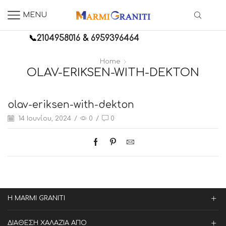
MENU
📞
2104958016
&
6959396464
Home
OLAV-ERIKSEN-WITH-DEKTON
olav-eriksen-with-dekton
14 Ιουνίου, 2024
/
0
/
0
Η MARMI GRANITI
ΔΙΑΘΕΣΗ ΧΑΛΑΖΙΑ ΑΠΟ