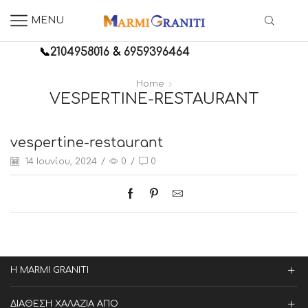
MENU
📞
2104958016
&
6959396464
Home
VESPERTINE-RESTAURANT
vespertine-restaurant
14 Ιουνίου, 2024
/
0
/
0
Η MARMI GRANITI
ΔΙΑΘΕΣΗ ΧΑΛΑΖΙΑ ΑΠΟ