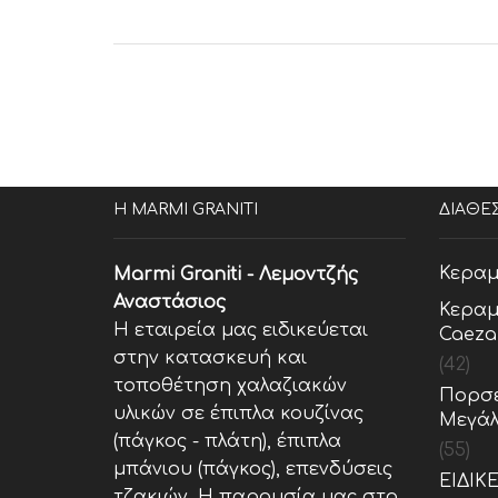
Η MARMI GRANITI
ΔΙΑΘΕ
Κεραμ
Marmi Graniti - Λεμοντζής
Αναστάσιος
Κεραμ
Η εταιρεία μας ειδικεύεται
Caeza
στην κατασκευή και
(42)
τοποθέτηση χαλαζιακών
Πορσε
υλικών σε έπιπλα κουζίνας
Μεγάλ
(πάγκος - πλάτη), έπιπλα
(55)
μπάνιου (πάγκος), επενδύσεις
ΕΙΔΙΚ
τζακιών. Η παρουσία μας στο