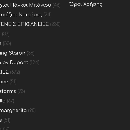
Όροι Χρήσης
ίχιοι Πάγκοι Μπάνιου
(46)
απέζιοι Νιπτήρες
(24)
ΕΝΕΙΣ ΕΠΙΦΑΝΕΙΕΣ
(230)
x
(37)
e
(33)
ng Staron
(36)
n by Dupont
(124)
ΙΕΣ
(672)
one
(51)
zforms
(73)
lla
(67)
margherita
(90)
e
(51)
o
(16)