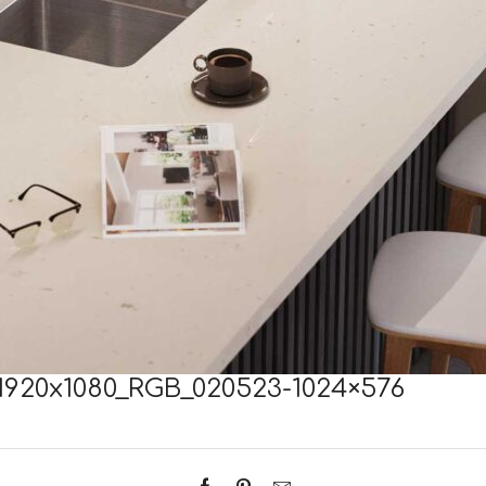
1920x1080_RGB_020523-1024×576