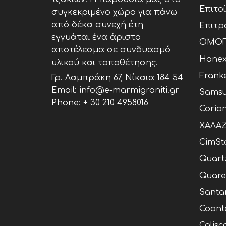
Επιτο
συγκεκριμένο χώρο για πάνω
από δέκα συνεχή έτη
Επιτρ
εγγυάται ένα άριστο
ΟΜΟΓ
αποτέλεσμα σε συνδυασμό
Hane
υλικού και τοποθέτησης.
Frank
Γρ. Λαμπράκη 67, Νίκαια 184 54
Email: info@e-marmigraniti.gr
Samsu
Phone:
+ 30 210 4958016
Coria
ΧΑΛΑΖ
CimSt
Quart
Quare
Santa
Coant
Calisc