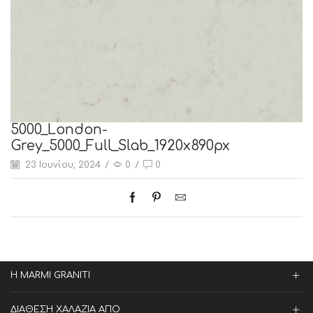
5000_London-
Grey_5000_Full_Slab_1920x890px
23 Ιουνίου, 2024
/
0
/
0
Η MARMI GRANITI
ΔΙΑΘΕΣΗ ΧΑΛΑΖΙΑ ΑΠΟ