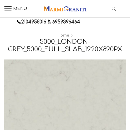
MENU
📞
2104958016
&
6959396464
Home
5000_LONDON-
GREY_5000_FULL_SLAB_1920X890PX