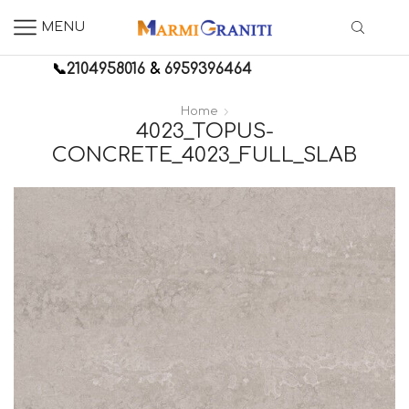
MENU
📞
2104958016
&
6959396464
Home
4023_TOPUS-
CONCRETE_4023_FULL_SLAB