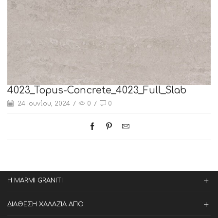
4023_Topus-Concrete_4023_Full_Slab
24 Ιουνίου, 2024
/
0
/
0
Η MARMI GRANITI
ΔΙΑΘΕΣΗ ΧΑΛΑΖΙΑ ΑΠΟ