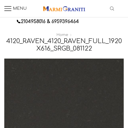
MENU
📞
2104958016
&
6959396464
Home
4120_RAVEN_4120_RAVEN_FULL_1920
X616_SRGB_081122