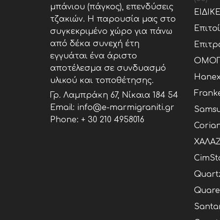
μπάνιου (πάγκος), επενδύσεις
ΕΙΔΙΚ
τζακιών. Η παρουσία μας στο
Επιτο
συγκεκριμένο χώρο για πάνω
από δέκα συνεχή έτη
Επιτρ
εγγυάται ένα άριστο
ΟΜΟΓ
αποτέλεσμα σε συνδυασμό
Hane
υλικού και τοποθέτησης.
Frank
Γρ. Λαμπράκη 67, Νίκαια 184 54
Email: info@e-marmigraniti.gr
Samsu
Phone:
+ 30 210 4958016
Coria
ΧΑΛΑΖ
CimSt
Quart
Quare
Santa