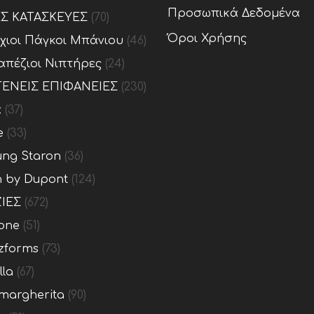
Προσωπικά Δεδομένα
ΕΣ ΚΑΤΑΣΚΕΥΕΣ
(70)
Όροι Χρήσης
ίχιοι Πάγκοι Μπάνιου
(46)
απέζιοι Νιπτήρες
(24)
ΕΝΕΙΣ ΕΠΙΦΑΝΕΙΕΣ
(230)
x
(37)
e
(33)
ng Staron
(36)
n by Dupont
(124)
ΙΕΣ
(672)
one
(51)
zforms
(73)
lla
(67)
margherita
(90)