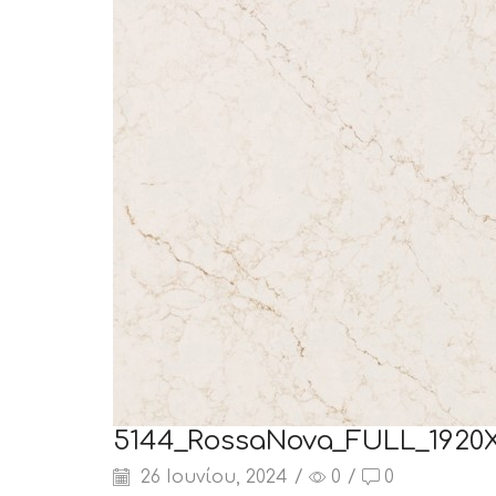
5144_RossaNova_FULL_1920X
26 Ιουνίου, 2024
/
0
/
0