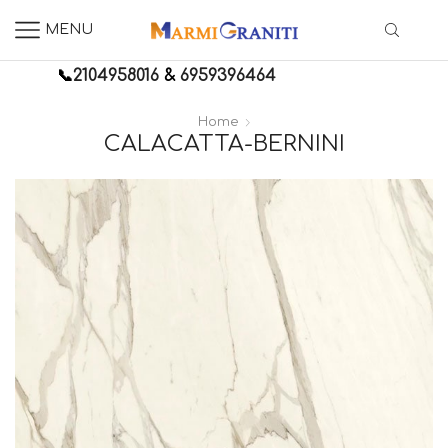
MENU
📞
2104958016
&
6959396464
Home
CALACATTA-BERNINI