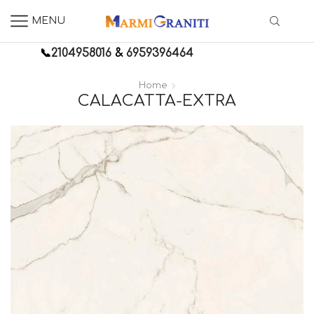
MENU
📞
2104958016
&
6959396464
Home
CALACATTA-EXTRA