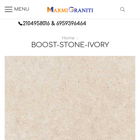
MENU
📞
2104958016
&
6959396464
Home
BOOST-STONE-IVORY