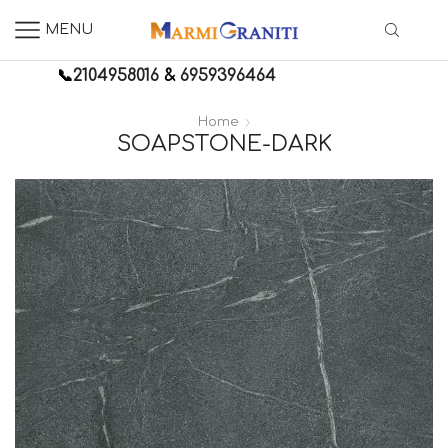
MENU
📞
2104958016
&
6959396464
Home
SOAPSTONE-DARK