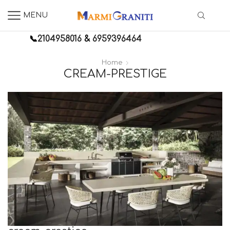
MENU
📞
2104958016
&
6959396464
Home
CREAM-PRESTIGE