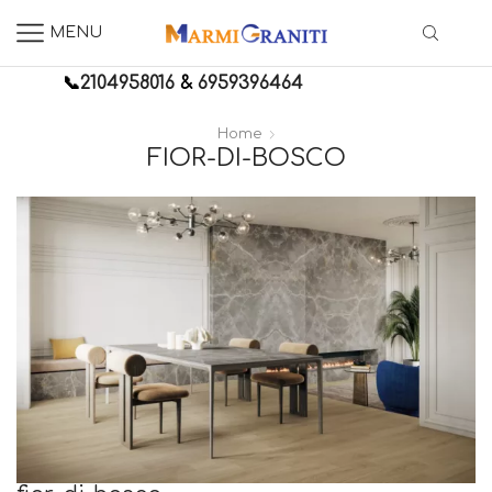
MENU
📞
2104958016
&
6959396464
Home
FIOR-DI-BOSCO