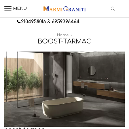
MENU
📞
2104958016
&
6959396464
Home
BOOST-TARMAC