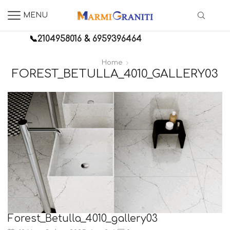
MENU
📞
2104958016
&
6959396464
Home
FOREST_BETULLA_4010_GALLERY03
Forest_Betulla_4010_gallery03