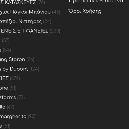
Προσωπικά Δεδομένα
ΕΣ ΚΑΤΑΣΚΕΥΕΣ
(70)
Όροι Χρήσης
ίχιοι Πάγκοι Μπάνιου
(46)
απέζιοι Νιπτήρες
(24)
ΕΝΕΙΣ ΕΠΙΦΑΝΕΙΕΣ
(230)
x
(37)
e
(33)
ng Staron
(36)
n by Dupont
(124)
ΙΕΣ
(672)
one
(51)
zforms
(73)
lla
(67)
margherita
(90)
e
(51)