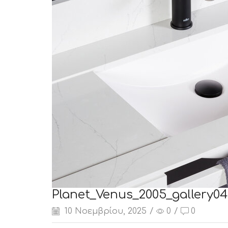
Planet_Venus_2005_gallery04
10 Νοεμβρίου, 2025
/
0
/
0