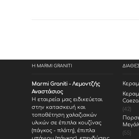
Η MARMI GRANITI
ΔΙΑΘΕ
Κεραμ
Marmi Graniti - Λεμοντζής
Αναστάσιος
Κεραμ
Η εταιρεία μας ειδικεύεται
Caeza
στην κατασκευή και
(42)
τοποθέτηση χαλαζιακών
Πορσε
υλικών σε έπιπλα κουζίνας
Μεγάλ
(πάγκος - πλάτη), έπιπλα
(55)
μπάνιου (πάγκος), επενδύσεις