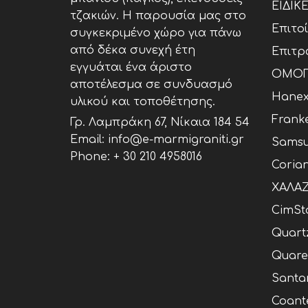
ΕΙΔΙΚ
τζακιών. Η παρουσία μας στο
Επιτο
συγκεκριμένο χώρο για πάνω
από δέκα συνεχή έτη
Επιτρ
εγγυάται ένα άριστο
ΟΜΟΓ
αποτέλεσμα σε συνδυασμό
Hane
υλικού και τοποθέτησης.
Frank
Γρ. Λαμπράκη 67, Νίκαια 184 54
Email: info@e-marmigraniti.gr
Samsu
Phone:
+ 30 210 4958016
Coria
ΧΑΛΑΖ
CimSt
Quart
Quare
Santa
Coant