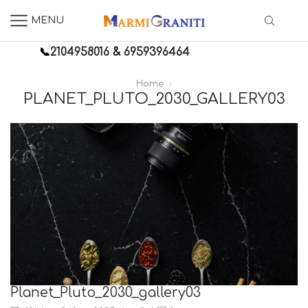
MENU
📞
2104958016
&
6959396464
Home
PLANET_PLUTO_2030_GALLERY03
Planet_Pluto_2030_gallery03