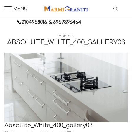
MENU
📞
2104958016
&
6959396464
Home
ABSOLUTE_WHITE_400_GALLERY03
Absolute_White_400_gallery03