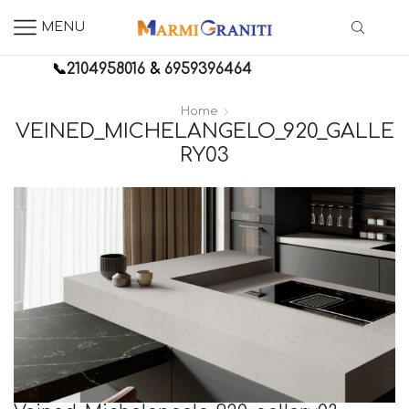
MENU
📞
2104958016
&
6959396464
Home
VEINED_MICHELANGELO_920_GALLE
RY03