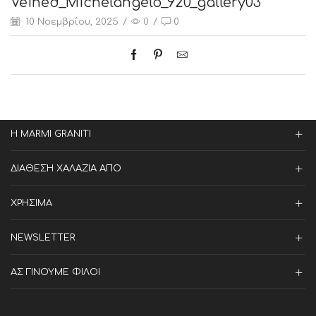
Veined_Michelangelo_920_gallery03
10 Νοεμβρίου, 2025
/
0
/
0
Η MARMI GRANITI
ΔΙΑΘΕΣΗ ΧΑΛΑΖΙΑ ΑΠΟ
ΧΡΗΣΙΜΑ
NEWSLETTER
ΑΣ ΓΙΝΟΥΜΕ ΦΙΛΟΙ