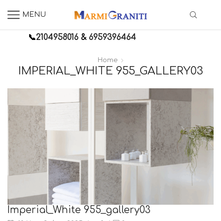
MENU
📞
2104958016
&
6959396464
Home
IMPERIAL_WHITE 955_GALLERY03
Imperial_White 955_gallery03