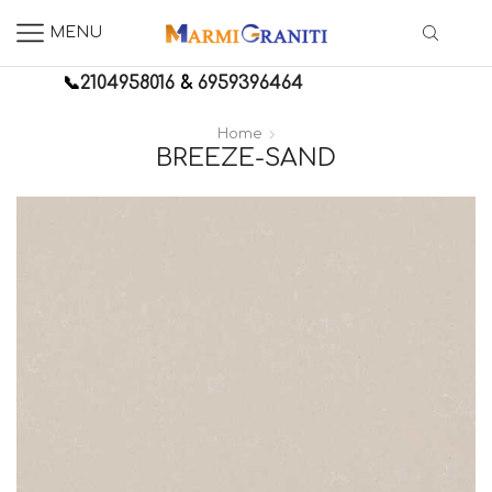
MENU
📞
2104958016
&
6959396464
Home
BREEZE-SAND