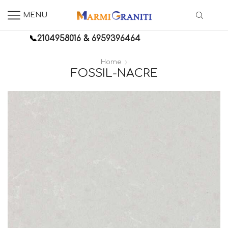
MENU
📞
2104958016
&
6959396464
Home
FOSSIL-NACRE