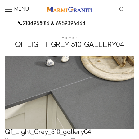
MENU
📞
2104958016
&
6959396464
Home
QF_LIGHT_GREY_510_GALLERY04
Qf_Light_Grey_510_gallery04