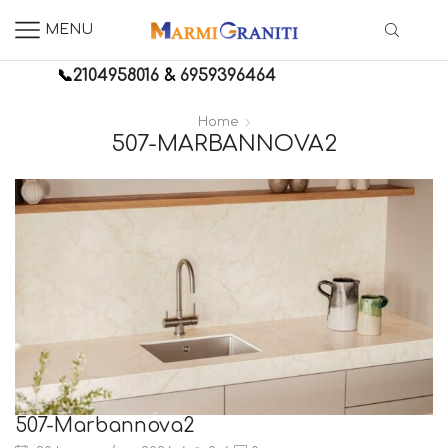
MENU
📞
2104958016
&
6959396464
Home
507-MARBANNOVA2
507-Marbannova2