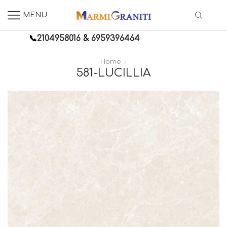
MENU
📞
2104958016
&
6959396464
Home
581-LUCILLIA