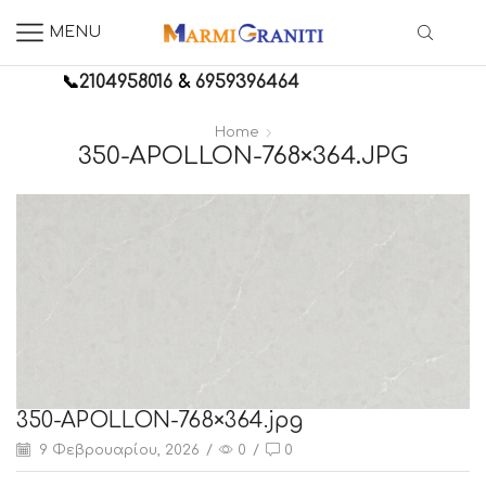
MENU
📞
2104958016
&
6959396464
Home
350-APOLLON-768×364.JPG
350-APOLLON-768×364.jpg
9 Φεβρουαρίου, 2026
/
0
/
0