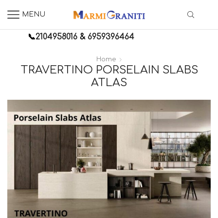
MENU
📞
2104958016
&
6959396464
Home
TRAVERTINO PORSELAIN SLABS
ATLAS