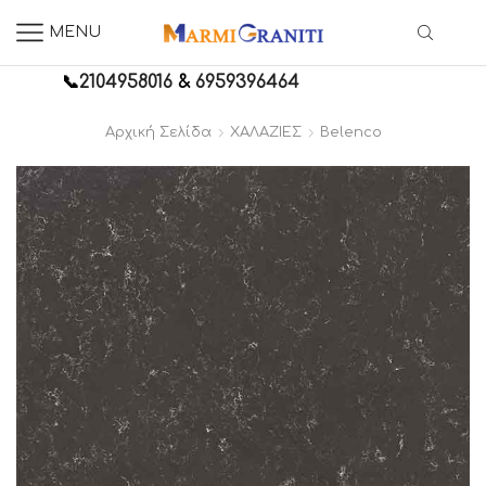
MENU
📞
2104958016
&
6959396464
Αρχική Σελίδα
ΧΑΛΑΖΙΕΣ
Belenco