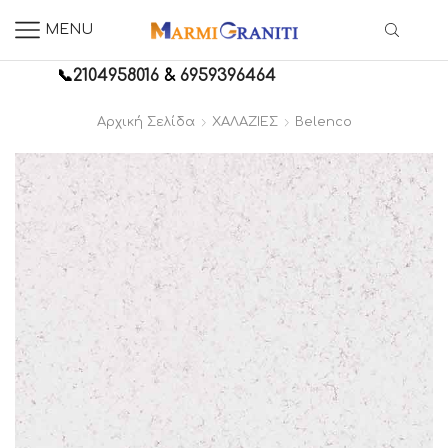
MENU
📞
2104958016
&
6959396464
Αρχική Σελίδα
ΧΑΛΑΖΙΕΣ
Belenco