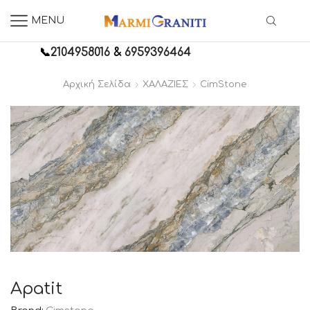
MENU
📞
2104958016
&
6959396464
Αρχική Σελίδα
ΧΑΛΑΖΙΕΣ
CimStone
Apatit