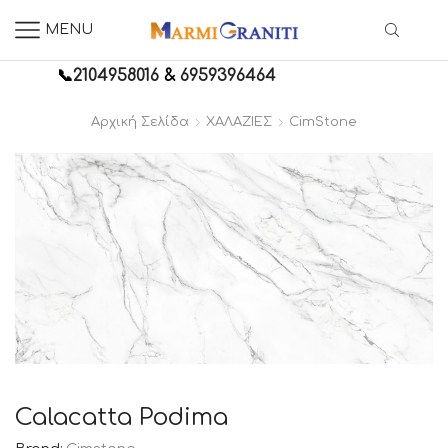
MENU
📞
2104958016
&
6959396464
Αρχική Σελίδα
ΧΑΛΑΖΙΕΣ
CimStone
Calacatta Podima