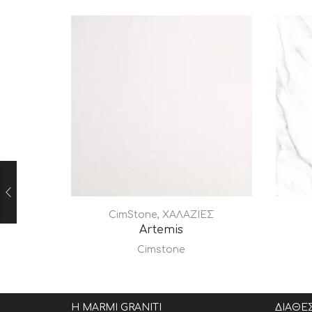
CimStone
,
ΧΑΛΑΖΙΕΣ
Artemis
Cimstone
Η MARMI GRANITI
ΔΙΑΘΕ