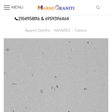
MENU
📞
2104958016
&
6959396464
Αρχική Σελίδα
ΧΑΛΑΖΙΕΣ
Calisco