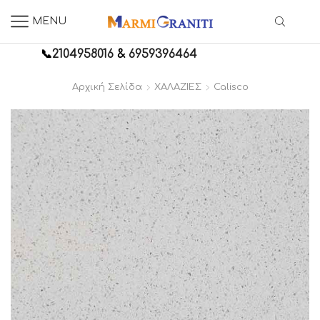
MENU
📞
2104958016
&
6959396464
Αρχική Σελίδα
ΧΑΛΑΖΙΕΣ
Calisco