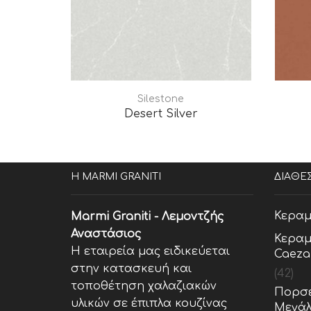
Silestone
Desert Silver
Η MARMI GRANITI
ΔΙΑΘΕ
Κεραμ
Marmi Graniti - Λεμοντζής
Αναστάσιος
Κεραμ
Η εταιρεία μας ειδικεύεται
Caeza
στην κατασκευή και
(42)
τοποθέτηση χαλαζιακών
Πορσε
υλικών σε έπιπλα κουζίνας
Μεγάλ