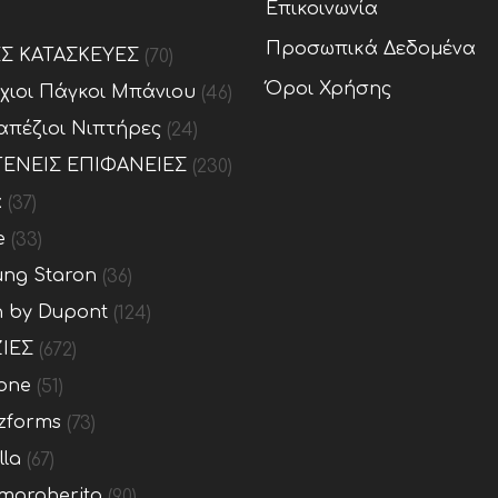
Επικοινωνία
Προσωπικά Δεδομένα
ΕΣ ΚΑΤΑΣΚΕΥΕΣ
(70)
Όροι Χρήσης
ίχιοι Πάγκοι Μπάνιου
(46)
απέζιοι Νιπτήρες
(24)
ΕΝΕΙΣ ΕΠΙΦΑΝΕΙΕΣ
(230)
x
(37)
e
(33)
ng Staron
(36)
n by Dupont
(124)
ΙΕΣ
(672)
one
(51)
zforms
(73)
lla
(67)
margherita
(90)