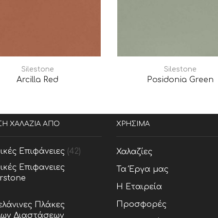
Silestone
Silestone
Arcilla Red
Posidonia Green
ΣΗ ΧΑΛΑΖΙΑ ΑΠΟ
ΧΡΗΣΙΜΑ
ικές Επιφάνειες
(42)
Χαλαζίες
ικές Επιφανειες
Τα Έργα μας
rstone
Η Εταιρεία
Προσφορές
λάνινες Πλάκες
ων Διαστάσεων