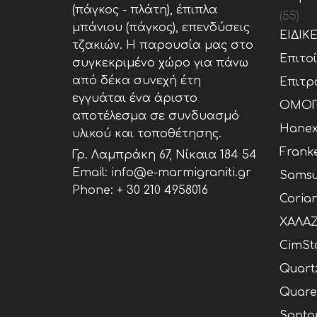
(πάγκος - πλάτη), έπιπλα
(55)
μπάνιου (πάγκος), επενδύσεις
ΕΙΔΙΚ
τζακιών. Η παρουσία μας στο
Επιτο
συγκεκριμένο χώρο για πάνω
από δέκα συνεχή έτη
Επιτρ
εγγυάται ένα άριστο
ΟΜΟΓ
αποτέλεσμα σε συνδυασμό
Hane
υλικού και τοποθέτησης.
Frank
Γρ. Λαμπράκη 67, Νίκαια 184 54
Email: info@e-marmigraniti.gr
Samsu
Phone:
+ 30 210 4958016
Coria
ΧΑΛΑΖ
CimSt
Quart
Quare
Santa