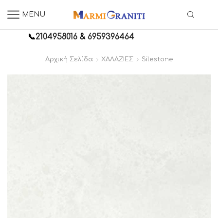
MENU
📞
2104958016
&
6959396464
Αρχική Σελίδα
ΧΑΛΑΖΙΕΣ
Silestone