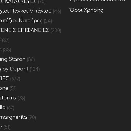
ΕΣ ΚΑΤΑΣΚΕΥΕΣ
(70)
Όροι Χρήσης
ίχιοι Πάγκοι Μπάνιου
(46)
απέζιοι Νιπτήρες
(24)
ΕΝΕΙΣ ΕΠΙΦΑΝΕΙΕΣ
(230)
x
(37)
e
(33)
ng Staron
(36)
n by Dupont
(124)
ΙΕΣ
(672)
one
(51)
zforms
(73)
lla
(67)
margherita
(90)
e
(51)