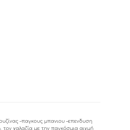
 κουζίνας –παγκους μπανιου –επενδυση
 τον χαλαζία με την παγκόσμια αιχμή