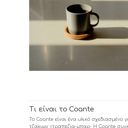
Τι είναι το Coante
Το Coante είναι ένα υλικό σχεδιασμένο 
τζακιων =τραπεζια-μπαρ- Η Coante συγ