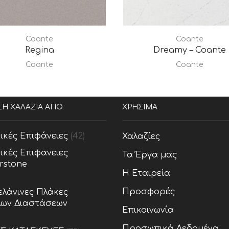
Coante
Coante
Regina
Dreamy – Coante
Coante
Coante
ΣΗ ΧΑΛΑΖΙΑ ΑΠΟ
ΧΡΗΣΙΜΑ
ικές Επιφάνειες
(42)
Χαλαζίες
ικές Επιφανειες
Τα Έργα μας
rstone
Η Εταιρεία
Προσφορές
λάνινες Πλάκες
ων Διαστάσεων
Επικοινωνία
Προσωπικά Δεδομένα