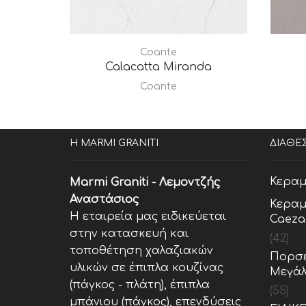
Coante
Calacatta Miranda
Coante
Η MARMI GRANITI
ΔΙΑΘΕ
Κεραμ
Marmi Graniti - Λεμοντζής
Αναστάσιος
Κεραμ
Η εταιρεία μας ειδικεύεται
Caeza
στην κατασκευή και
(42)
τοποθέτηση χαλαζιακών
Πορσε
υλικών σε έπιπλα κουζίνας
Μεγάλ
(πάγκος - πλάτη), έπιπλα
(55)
μπάνιου (πάγκος), επενδύσεις