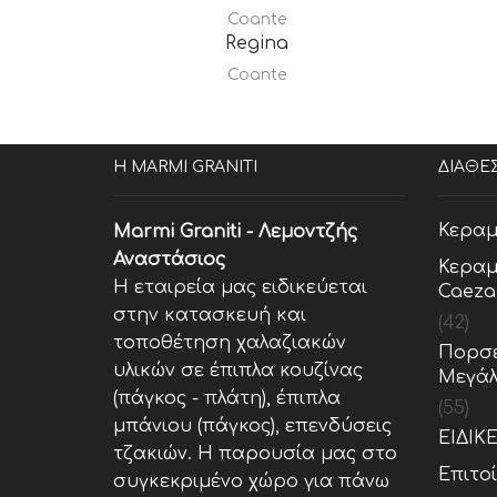
Coante
Regina
Coante
Η MARMI GRANITI
ΔΙΑΘΕ
Κεραμ
Marmi Graniti - Λεμοντζής
Αναστάσιος
Κεραμ
Η εταιρεία μας ειδικεύεται
Caeza
στην κατασκευή και
(42)
τοποθέτηση χαλαζιακών
Πορσε
υλικών σε έπιπλα κουζίνας
Μεγάλ
(πάγκος - πλάτη), έπιπλα
(55)
μπάνιου (πάγκος), επενδύσεις
ΕΙΔΙΚ
τζακιών. Η παρουσία μας στο
Επιτο
συγκεκριμένο χώρο για πάνω