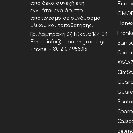
από δέκα συνεχή έτη
Επιτρ
εγγυάται ένα άριστο
ΟΜΟΓ
αποτέλεσμα σε συνδυασμό
Hane
υλικού και τοποθέτησης.
Frank
Γρ. Λαμπράκη 67, Νίκαια 184 54
Email: info@e-marmigraniti.gr
Samsu
Phone:
+ 30 210 4958016
Coria
ΧΑΛΑΖ
CimSt
Quart
Quare
Santa
Coant
Calisc
Belen