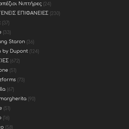
απέζιοι Νιπτήρες
(24)
ΕΝΕΙΣ ΕΠΙΦΑΝΕΙΕΣ
(230)
x
(37)
e
(33)
ng Staron
(36)
n by Dupont
(124)
ΙΕΣ
(672)
one
(51)
zforms
(73)
lla
(67)
margherita
(90)
e
(51)
o
(16)
co
(58)