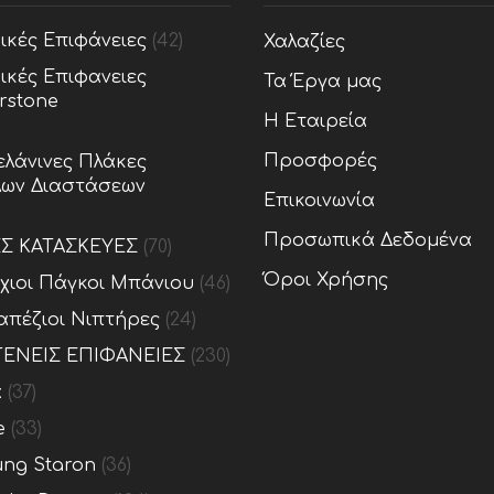
ικές Επιφάνειες
(42)
Χαλαζίες
ικές Επιφανειες
Τα Έργα μας
rstone
Η Εταιρεία
Προσφορές
λάνινες Πλάκες
ων Διαστάσεων
Επικοινωνία
Προσωπικά Δεδομένα
ΕΣ ΚΑΤΑΣΚΕΥΕΣ
(70)
Όροι Χρήσης
ίχιοι Πάγκοι Μπάνιου
(46)
απέζιοι Νιπτήρες
(24)
ΕΝΕΙΣ ΕΠΙΦΑΝΕΙΕΣ
(230)
x
(37)
e
(33)
ng Staron
(36)