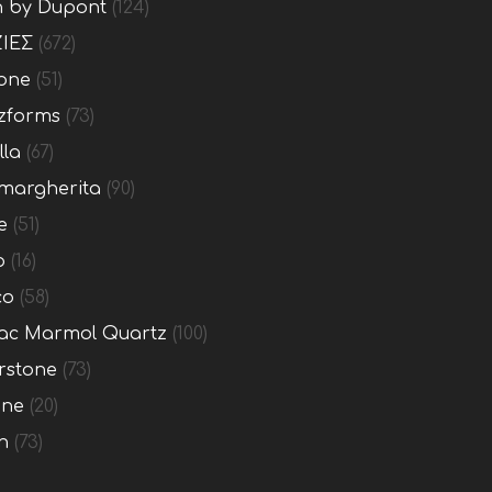
n by Dupont
(124)
ΙΕΣ
(672)
one
(51)
zforms
(73)
lla
(67)
margherita
(90)
e
(51)
o
(16)
co
(58)
c Marmol Quartz
(100)
rstone
(73)
one
(20)
n
(73)