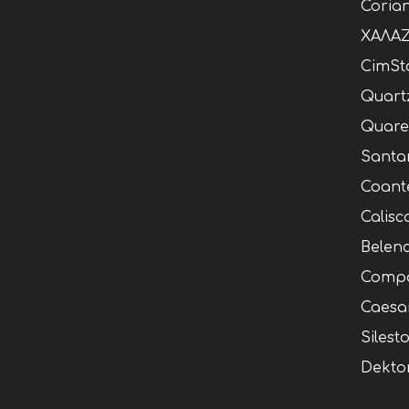
Coria
ΧΑΛΑΖ
CimSt
Quart
Quare
Santa
Coant
Calisc
Belen
Compa
Caesa
Silest
Dekto