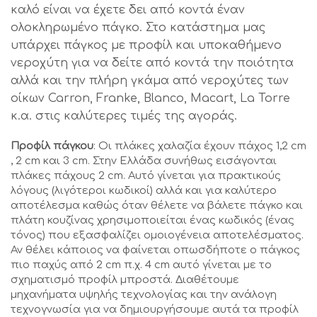
καλό είναι να έχετε δει από κοντά έναν
ολοκληρωμένο πάγκο. Στο κατάστημα μας
υπάρχει πάγκος με προφίλ και υποκαθήμενο
νεροχύτη για να δείτε από κοντά την ποιότητα
αλλά και την πλήρη γκάμα από νεροχύτες των
οίκων Carron, Franke, Blanco, Macart, La Torre
κ.α. στις καλύτερες τιμές της αγοράς.
Προφίλ πάγκου
: Οι πλάκες χαλαζία έχουν πάχος 1,2 cm
, 2 cm και 3 cm. Στην Ελλάδα συνήθως εισάγονται
πλάκες πάχους 2 cm. Αυτό γίνεται για πρακτικούς
λόγους (λιγότεροι κωδικοί) αλλά και για καλύτερο
αποτέλεσμα καθώς όταν θέλετε να βάλετε πάγκο και
πλάτη κουζίνας χρησιμοποιείται ένας κωδικός (ένας
τόνος) που εξασφαλίζει ομοιογένεια αποτελέσματος.
Αν θέλει κάποιος να φαίνεται οπωσδήποτε ο πάγκος
πιο παχύς από 2 cm π.χ. 4 cm αυτό γίνεται με το
σχηματισμό προφίλ μπροστά. Διαθέτουμε
μηχανήματα υψηλής τεχνολογίας και την ανάλογη
τεχνογνωσία για να δημιουργήσουμε αυτά τα προφίλ