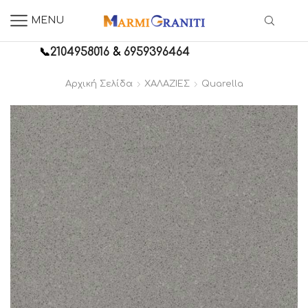
MENU
📞
2104958016
&
6959396464
Αρχική Σελίδα
ΧΑΛΑΖΙΕΣ
Quarella