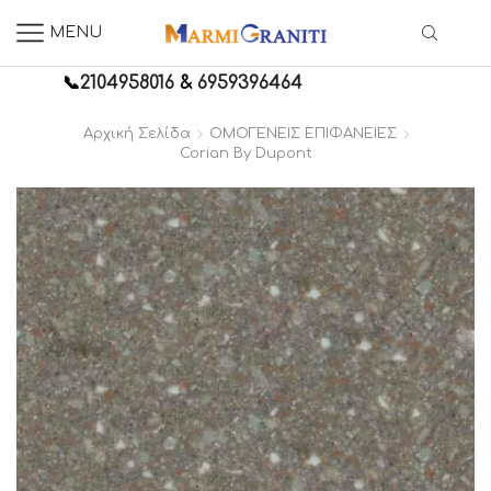
MENU
📞
2104958016
&
6959396464
Αρχική Σελίδα
ΟΜΟΓΕΝΕΙΣ ΕΠΙΦΑΝΕΙΕΣ
Corian By Dupont