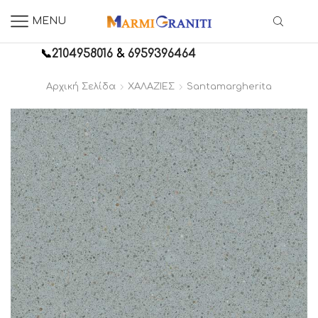
MENU
📞
2104958016
&
6959396464
Αρχική Σελίδα
ΧΑΛΑΖΙΕΣ
Santamargherita