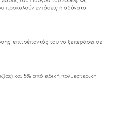
 βάρος του Πύργου του Άιφελ). Ως
ου προκαλούν εντάσεις ή αδύνατα
οσης, επιτρέποντάς του να ξεπεράσει σε
ζίας) και 5% από ειδική πολυεστερική