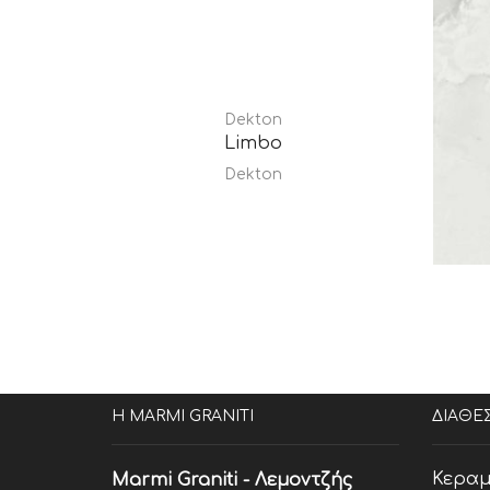
Dekton
Limbo
Dekton
Η MARMI GRANITI
ΔΙΑΘΕ
Κεραμ
Marmi Graniti - Λεμοντζής