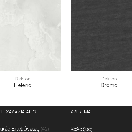
Dekton
Dekton
Helena
Bromo
ΣΗ ΧΑΛΑΖΙΑ ΑΠΟ
ΧΡΗΣΙΜΑ
ικές Επιφάνειες
(42)
Χαλαζίες