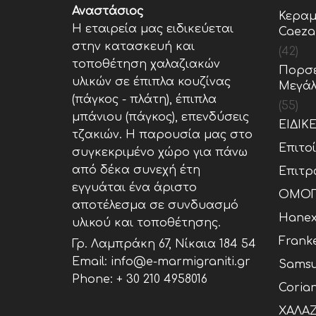
Αναστάσιος
Κεραμ
Η εταιρεία μας ειδικεύεται
Caeza
στην κατασκευή και
(42)
τοποθέτηση χαλαζιακών
Πορσε
υλικών σε έπιπλα κουζίνας
Μεγάλ
(πάγκος - πλάτη), έπιπλα
(55)
μπάνιου (πάγκος), επενδύσεις
ΕΙΔΙΚ
τζακιών. Η παρουσία μας στο
Επιτο
συγκεκριμένο χώρο για πάνω
από δέκα συνεχή έτη
Επιτρ
εγγυάται ένα άριστο
ΟΜΟΓ
αποτέλεσμα σε συνδυασμό
Hane
υλικού και τοποθέτησης.
Frank
Γρ. Λαμπράκη 67, Νίκαια 184 54
Email: info@e-marmigraniti.gr
Samsu
Phone:
+ 30 210 4958016
Coria
ΧΑΛΑΖ