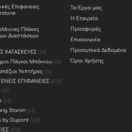
ικές Επιφανειες
Τα Έργα μας
rstone
Η Εταιρεία
Προσφορές
λάνινες Πλάκες
ων Διαστάσεων
Επικοινωνία
Προσωπικά Δεδομένα
ΕΣ ΚΑΤΑΣΚΕΥΕΣ
(70)
Όροι Χρήσης
ίχιοι Πάγκοι Μπάνιου
(46)
απέζιοι Νιπτήρες
(24)
ΕΝΕΙΣ ΕΠΙΦΑΝΕΙΕΣ
(230)
x
(37)
e
(33)
ng Staron
(36)
n by Dupont
(124)
ΙΕΣ
(672)