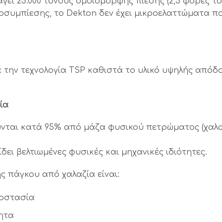
γει 25.000 τόνους ομοιόμορφης πίεσης (2,5 φορές το
ρσυμπίεσης, το Dekton δεν έχει μικροελαττώματα π
 την τεχνολογία TSP καθιστά το υλικό υψηλής απόδ
ία
ύνται κατά 95% από μάζα φυσικού πετρώματος (χαλα
ει βελτιωμένες φυσικές και μηχανικές ιδιότητες.
 πάγκου από χαλαζία είναι:
ροστασία
ητα