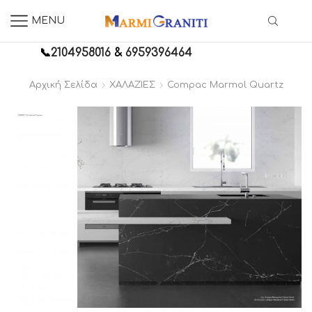
MENU
📞
2104958016
&
6959396464
Αρχική Σελίδα
ΧΑΛΑΖΙΕΣ
Compac Marmol Quartz