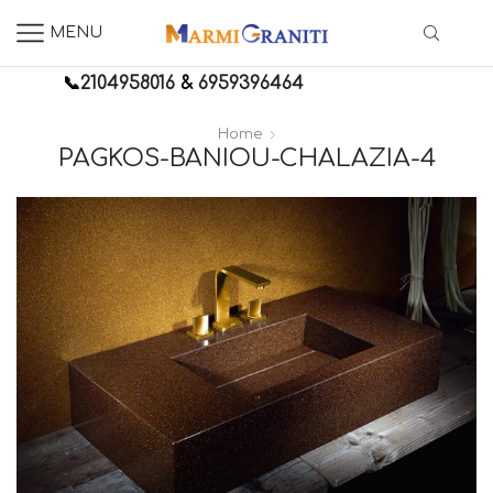
MENU
📞
2104958016
&
6959396464
Home
PAGKOS-BANIOU-CHALAZIA-4