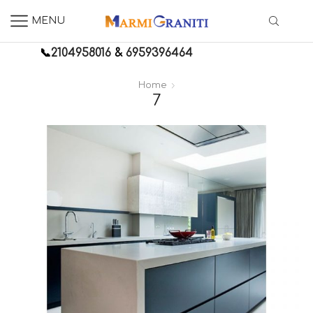
MENU
📞
2104958016
&
6959396464
Home
7